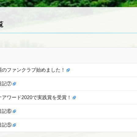
覧
場のファンクラブ始めました！
日記⑦
ナアワード2020で実践賞を受賞！
日記⑥
日記⑤