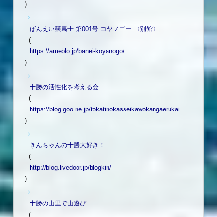
)
ばんえい競馬士 第001号 コヤノゴー 〈別館〉
(
https://ameblo.jp/banei-koyanogo/
)
十勝の活性化を考える会
(
https://blog.goo.ne.jp/tokatinokasseikawokangaerukai
)
きんちゃんの十勝大好き！
(
http://blog.livedoor.jp/blogkin/
)
十勝の山里で山遊び
(