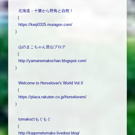
北海道：十勝から野鳥と自然！
(
https://keiji0325.muragon.com/
)
山のまこちゃん登山ブログ
(
http://yamanomakochan.blogspot.com/
)
Welcome to Horselover's World Vol.II
(
https://plaza.rakuten.co.jp/horselovers/
)
tomakoのもぐもぐ
(
http://kagometomako.livedoor.blog/