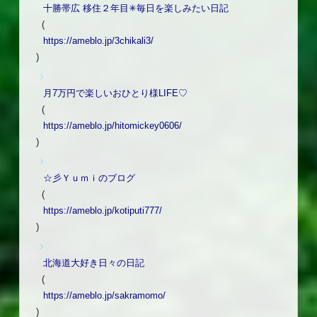
十勝帯広 移住２年目✳︎毎日を楽しみたい日記
(
https://ameblo.jp/3chikali3/
)
月7万円で楽しいおひとり様LIFE♡
(
https://ameblo.jp/hitomickey0606/
)
☆彡Ｙｕｍｉのブログ
(
https://ameblo.jp/kotiputi777/
)
北海道大好き日々の日記
(
https://ameblo.jp/sakramomo/
)