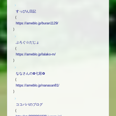
すっぴん日記
(
https://ameblo.jp/buran1129/
)
ぶろぐ☆だじょ
(
https://ameblo.jp/lalako-m/
)
ななさんの✿七彩✿
(
https://ameblo.jp/nanasan81/
)
ココパパのブログ
(