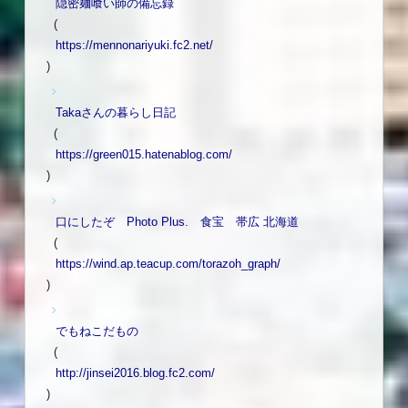
隠密麺喰い師の備忘録
(
https://mennonariyuki.fc2.net/
)
Takaさんの暮らし日記
(
https://green015.hatenablog.com/
)
口にしたぞ Photo Plus. 食宝 帯広 北海道
(
https://wind.ap.teacup.com/torazoh_graph/
)
でもねこだもの
(
http://jinsei2016.blog.fc2.com/
)