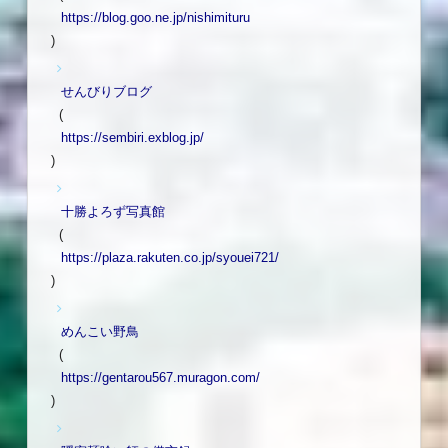
https://blog.goo.ne.jp/nishimituru
)
せんびりブログ
(
https://sembiri.exblog.jp/
)
十勝よろず写真館
(
https://plaza.rakuten.co.jp/syouei721/
)
めんこい野鳥
(
https://gentarou567.muragon.com/
)