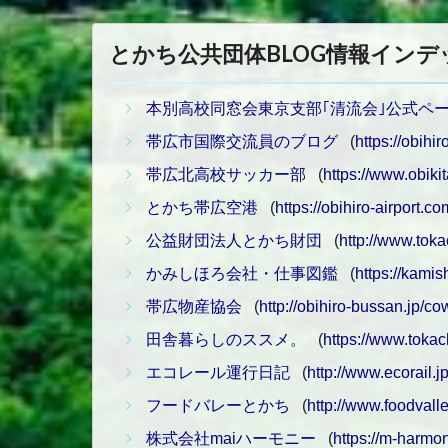
とかち公共団体BLOG情報インデ
本別高校同窓会東京支部｢清流会｣公式ペ
帯広市国際交流員のブログ
(
https://obihi
帯広北高校サッカー部
(
https://www.obikit
とかち帯広空港
(
https://obihiro-airport.co
公益財団法人とかち財団
(
http://www.toka
かみしほろ会社・仕事図鑑
(
https://kami
帯広物産協会
(
http://obihiro-bussan.jp/c
田舎暮らしのススメ。
(
https://www.tokach
エコレール運行日記
(
http://www.ecorail.jp
フードバレーとかち
(
http://www.foodval
株式会社maiハーモニー
(
https://m-harmon