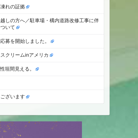
の凍れの証拠
お越しの方へ／駐車場・構内道路改修工事に伴
について
の応募を開始しました。
スクリームinアメリカ
人間性垣間見える。
うございます