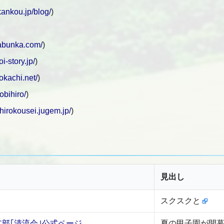
kankou.jp/blog/
)
mabunka.com/
)
i-story.jp/
)
okachi.net/
)
obihiro/
)
ihirokousei.jugem.jp/
)
見出し
スクスクと
部｢清流会｣公式ページ
夏の甲子園が開