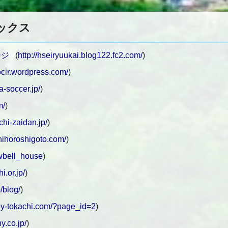
ックス
ージ
(
http://hseiryuukai.blog122.fc2.com/
)
rocir.wordpress.com/
)
a-soccer.jp/
)
m/
)
chi-zaidan.jp/
)
shihoroshigoto.com/
)
owbell_house
)
i.or.jp/
)
/blog/
)
ley-tokachi.com/?page_id=2
)
y.co.jp/
)