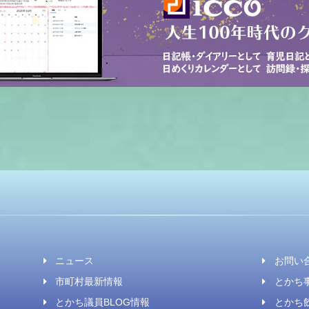
ニュース
お問い
市町村最新情報
とかち事
とかち議員BLOG情報
とかち飲