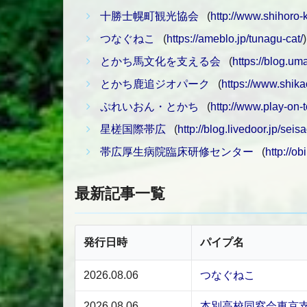
十勝士幌町観光協会
(
http://www.shihoro-
つなぐねこ
(
https://ameblo.jp/tunagu-cat/
)
とかち馬文化を支える会
(
https://blog.u
とかち鹿追ジオパーク
(
https://www.shikao
ぷれいおん・とかち
(
http://www.play-on-t
星槎国際帯広
(
http://blog.livedoor.jp/seisa
帯広厚生病院臨床研修センター
(
http://ob
最新記事一覧
発行日時
パイプ名
2026.08.06
つなぐねこ
2026.08.06
本別高校同窓会東京支