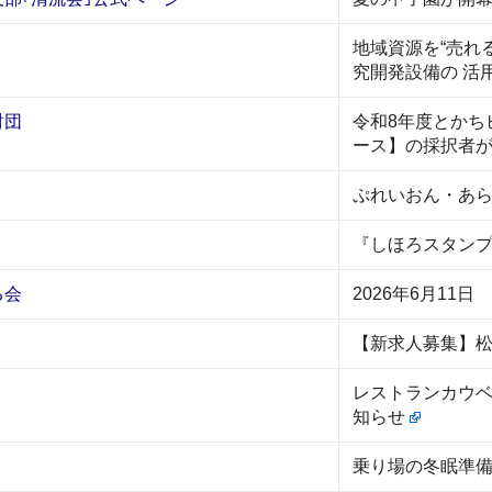
地域資源を“売れ
究開発設備の 活
財団
令和8年度とかち
ース】の採択者
ぷれいおん・あら
『しほろスタンプ
る会
2026年6月1
。
【新求人募集】
レストランカウ
知らせ
乗り場の冬眠準