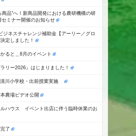
る商品”へ！新商品開発における農研機構の研
用セミナー開催のお知らせ
ビジネスチャレンジ補助金【アーリー／グロ
が決定しました！
かると＿8月のイベント
ラリー2026』はじまりました！
1日 清川小学校・出前授業実施
松本農場ビデオ公開
ベルハウス イベント出店に伴う臨時休業のお
備完了